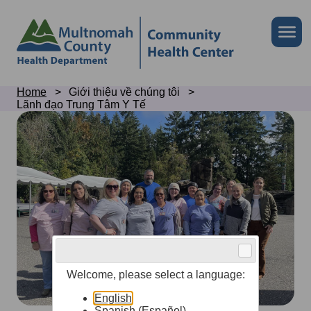
Skip
to
Skip
Me
site
to
header
page
content
Breadcrumb
Home
Giới thiệu về chúng tôi
Lãnh đạo Trung Tâm Y Tế
Health
Center
leadership
Welcome, please select a language:
English
Spanish (Español)