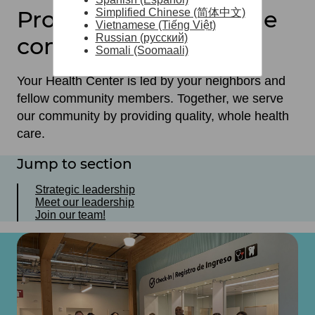
Proud to be part of the
Simplified Chinese (简体中文)
Vietnamese (Tiếng Việt)
Russian (русский)
community we serve
Somali (Soomaali)
Your Health Center is led by your neighbors and
fellow community members. Together, we serve
our community by providing quality, whole health
care.
Jump to section
Strategic leadership
Meet our leadership
Join our team!