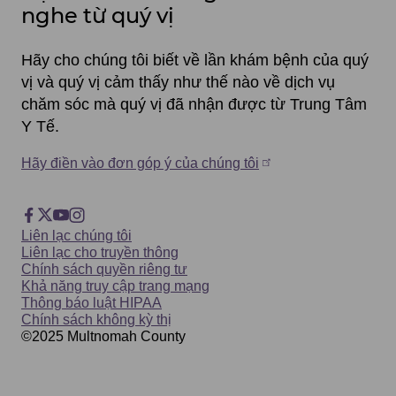
nghe từ quý vị
Hãy cho chúng tôi biết về lần khám bệnh của quý
vị và quý vị cảm thấy như thế nào về dịch vụ
chăm sóc mà quý vị đã nhận được từ Trung Tâm
Y Tế.
Hãy điền vào đơn góp ý của chúng tôi
Footer
Facebook
X
YouTube
Instagram
Footer
Liên lạc chúng tôi
Social
Liên lạc cho truyền thông
Chính sách quyền riêng tư
Khả năng truy cập trang mạng
Thông báo luật HIPAA
Chính sách không kỳ thị
©2025
Multnomah
County