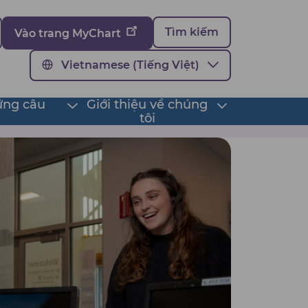
Tìm kiếm
Vào trang MyChart
Vietnamese (Tiếng Việt)
ững câu
Giới thiệu về chúng
Toggle
Toggle
tôi
submenu
submenu