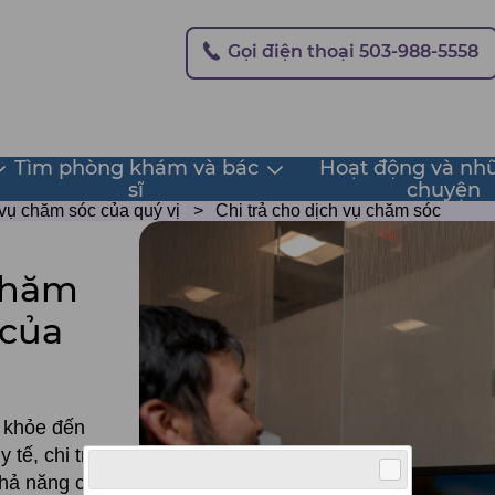
Secondary
Gọi điện thoại 503-988-5558
Tìm phòng khám và bác
Hoạt động và nh
oggle
Toggle
sĩ
chuyện
submenu
submenu
 vụ chăm sóc của quý vị
Chi trả cho dịch vụ chăm sóc
 chăm
 của
 khỏe đến
 tế, chi trả
hả năng chi