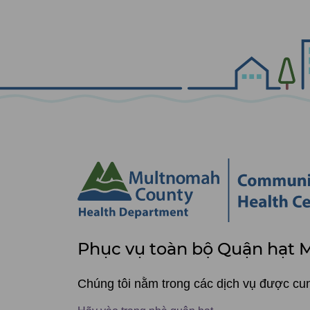
Phục
Phục vụ toàn bộ Quận hạt
vụ
toàn
Chúng tôi nằm trong các dịch vụ được c