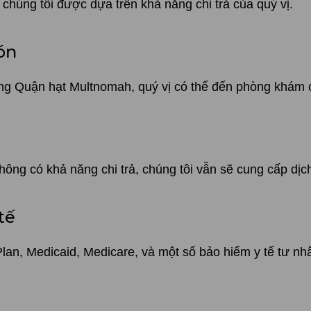
 chúng tôi được dựa trên khả năng chi trả của quý vị.
ón
rong Quận hạt Multnomah, quý vị có thể đến phòng khám
ông có khả năng chi trả, chúng tôi vẫn sẽ cung cấp dịch
tế
an, Medicaid, Medicare, và một số bảo hiểm y tế tư nh