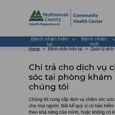
Skip
Skip
to
to
site
page
header
content
Main
Bệnh nhân hiện
Bệnh nhân
Toggle
T
tại
mới
submenu
navigation
Breadcrumb
Home
Bệnh nhân hiện tại
Quản lý dịch
Chi
trả
Chi trả cho dịch vụ
cho
sóc tại phòng khám
dịch
chúng tôi
vụ
Chúng tôi cung cấp dịch vụ chăm sóc sức
chăm
cho mọi người. Bất kể quý vị có bảo hiểm y
sóc
theo khả năng của mình, hoặc không có k