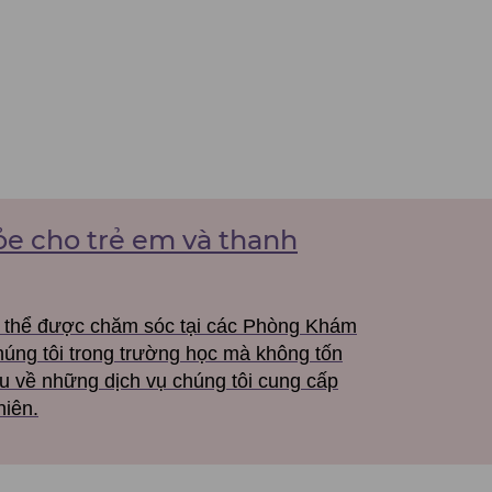
e cho trẻ em và thanh
có thể được chăm sóc tại các Phòng Khám
úng tôi trong trường học mà không tốn
ểu về những dịch vụ chúng tôi cung cấp
niên.