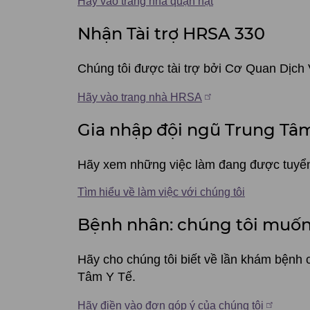
bộ
Hãy vào trang nhà quận hạt
Quận
Nhận Tài trợ HRSA 330
hạt
Chúng tôi được tài trợ bởi Cơ Quan Dịch
Multnomah
Hãy vào trang nhà HRSA
Gia nhập đội ngũ Trung Tâm
Hãy xem những việc làm đang được tuyển d
Tìm hiểu về làm việc với chúng tôi
Bệnh nhân: chúng tôi muốn
Hãy cho chúng tôi biết về lần khám bệnh 
Tâm Y Tế.
Hãy điền vào đơn góp ý của chúng tôi