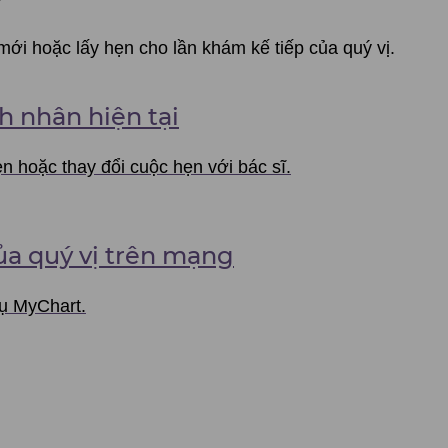
ới hoặc lấy hẹn cho lần khám kế tiếp của quý vị.
h nhân hiện tại
n hoặc thay đổi cuộc hẹn với bác sĩ.
ủa quý vị trên mạng
vụ MyChart.