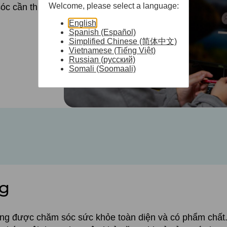
Welcome, please select a language:
óc cần thiết.
English
Spanish (Español)
Simplified Chinese (简体中文)
Vietnamese (Tiếng Việt)
Russian (русский)
Somali (Soomaali)
ng
áng được chăm sóc sức khỏe toàn diện và có phẩm chất