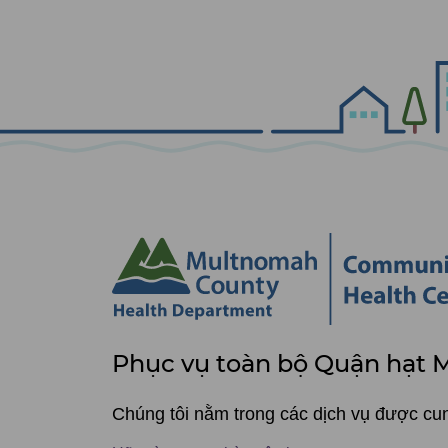
Phục
Phục vụ toàn bộ Quận hạt
vụ
toàn
Chúng tôi nằm trong các dịch vụ được c