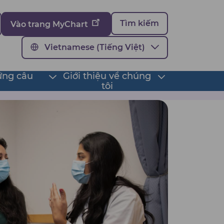
Tìm kiếm
Vào trang MyChart
Vietnamese (Tiếng Việt)
ững câu
Giới thiệu về chúng
Toggle
Toggle
tôi
submenu
submenu