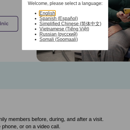
Welcome, please select a language:
English
Spanish (Español)
inic
Simplified Chinese (简体中文)
Vietnamese (Tiếng Việt)
Russian (русский)
Somali (Soomaali)
ily members before, during, and after a visit.
e phone, or on a video call.