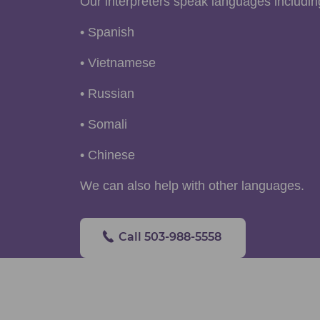
Our interpreters speak languages includin
• Spanish
• Vietnamese
• Russian
• Somali
• Chinese
We can also help with other languages.
Call 503-988-5558