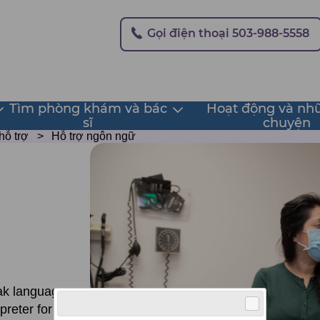
Secondary
Gọi điện thoại 503-988-5558
Tìm phòng khám và bác
Hoạt động và nh
oggle
Toggle
sĩ
chuyện
submenu
submenu
hỗ trợ
Hỗ trợ ngôn ngữ
eak languages
preter for