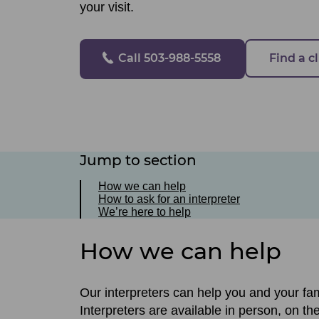
your visit.
Call 503-988-5558
Find a cl
Jump to section
How we can help
How to ask for an interpreter
We’re here to help
How we can help
Our interpreters can help you and your fam
Interpreters are available in person, on th