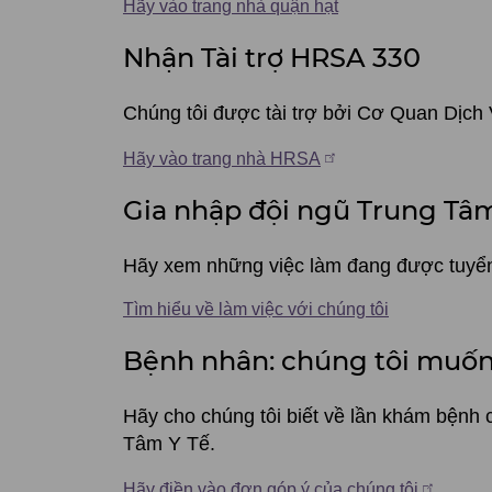
bộ
Hãy vào trang nhà quận hạt
Quận
Nhận Tài trợ HRSA 330
hạt
Chúng tôi được tài trợ bởi Cơ Quan Dịch
Multnomah
Hãy vào trang nhà HRSA
Gia nhập đội ngũ Trung Tâm
Hãy xem những việc làm đang được tuyển d
Tìm hiểu về làm việc với chúng tôi
Bệnh nhân: chúng tôi muốn
Hãy cho chúng tôi biết về lần khám bệnh 
Tâm Y Tế.
Hãy điền vào đơn góp ý của chúng tôi