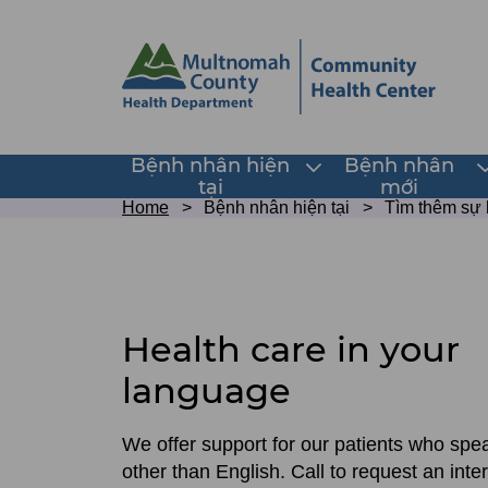
Skip
Skip
to
to
site
page
header
content
Main
Bệnh nhân hiện
Bệnh nhân
Toggle
T
tại
mới
submenu
navigation
Breadcrumb
Home
Bệnh nhân hiện tại
Tìm thêm sự 
Language
support
Health care in your
language
We offer support for our patients who sp
other than English. Call to request an inter