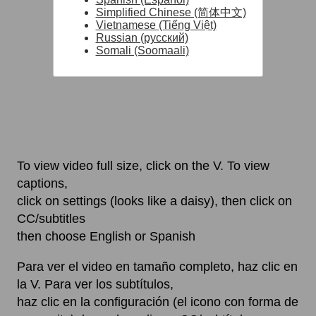
Simplified Chinese (简体中文)
Vietnamese (Tiếng Việt)
Russian (русский)
Somali (Soomaali)
To view video full size, click on the V. To view
captions,
click on settings (looks like a daisy), then click on
CC/subtitles
then choose English or Spanish
Para ver el video en tamaño completo, haz clic en
la V. Para ver los subtítulos,
haz clic en la configuración (el icono con forma de