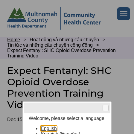
Skip
to
Skip
Me
site
to
header
page
content
Breadcrumb
Home
Hoạt động và những câu chuyện
Tin tức và những câu chuyện cộng đồng
Expect Fentanyl: SHC Opioid Overdose Prevention
Training Video
Expect Fentanyl: SHC
Opioid Overdose
Prevention Training
Video
Welcome, please select a language:
Date
Dec 15, 2025
English
Spanish (Español)