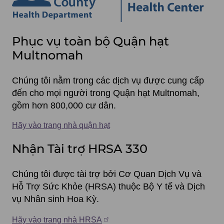
Phục
Phục vụ toàn bộ Quận hạt
vụ
Multnomah
toàn
Chúng tôi nằm trong các dịch vụ được cung cấp
bộ
đến cho mọi người trong Quận hạt Multnomah,
Quận
gồm hơn 800,000 cư dân.
hạt
Hãy vào trang nhà quận hạt
Multnomah
Nhận Tài trợ HRSA 330
Chúng tôi được tài trợ bởi Cơ Quan Dịch Vụ và
Hỗ Trợ Sức Khỏe (HRSA) thuộc Bộ Y tế và Dịch
vụ Nhân sinh Hoa Kỳ.
Hãy vào trang nhà HRSA