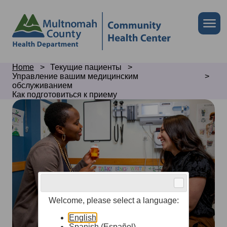
Skip
to
Skip
Me
site
to
header
page
content
Breadcrumb
Home
Текущие пациенты
Управление вашим медицинским
обслуживанием
Как подготовиться к приему
Get
ready
for
your
visit
Welcome, please select a language:
English
Spanish (Español)