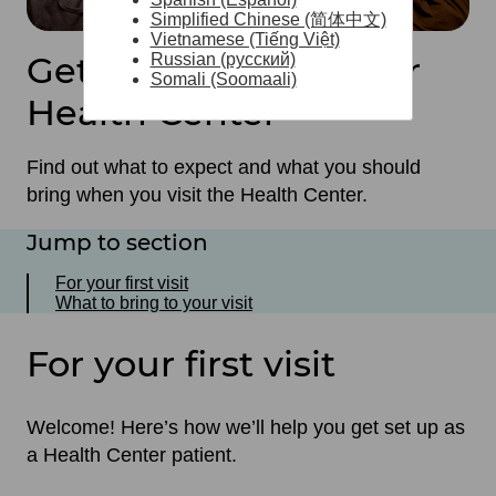
Simplified Chinese (简体中文)
Vietnamese (Tiếng Việt)
Get ready to visit your
Russian (русский)
Somali (Soomaali)
Health Center
Find out what to expect and what you should
bring when you visit the Health Center.
Jump to section
For your first visit
What to bring to your visit
For your first visit
Welcome! Here’s how we’ll help you get set up as
a Health Center patient.